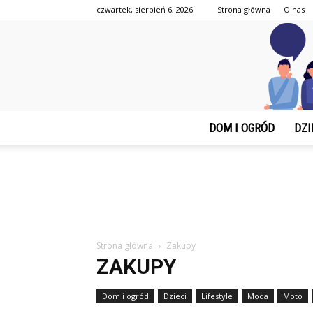
czwartek, sierpień 6, 2026
Strona główna
O nas
DOM I OGRÓD
DZI
Strona główna
Zakupy
ZAKUPY
Dom i ogród
Dzieci
Lifestyle
Moda
Moto
Zwierzęta