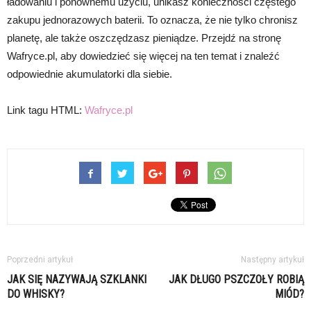
ładowaniu i ponownemu użyciu, unikasz konieczności częstego
zakupu jednorazowych baterii. To oznacza, że nie tylko chronisz
planetę, ale także oszczędzasz pieniądze. Przejdź na stronę
Wafryce.pl, aby dowiedzieć się więcej na ten temat i znaleźć
odpowiednie akumulatorki dla siebie.
Link tagu HTML:
Wafryce.pl
Poprzedni artykuł
Następny artykuł
JAK SIĘ NAZYWAJĄ SZKLANKI
JAK DŁUGO PSZCZOŁY ROBIĄ
DO WHISKY?
MIÓD?