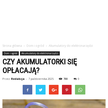
Strona główna
Dom i ogród
Akumulatory do elektronarzędzi
Dom i ogród
Akumulatory do elektronarzędzi
CZY AKUMULATORKI SIĘ
OPŁACAJĄ?
Przez
Redakcja
-
7 października 2025
788
0