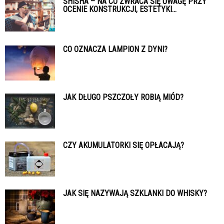
SHISHA – NA CO ZWRACA SIĘ UWAGĘ PRZY
OCENIE KONSTRUKCJI, ESTETYKI...
CO OZNACZA LAMPION Z DYNI?
JAK DŁUGO PSZCZOŁY ROBIĄ MIÓD?
CZY AKUMULATORKI SIĘ OPŁACAJĄ?
JAK SIĘ NAZYWAJĄ SZKLANKI DO WHISKY?