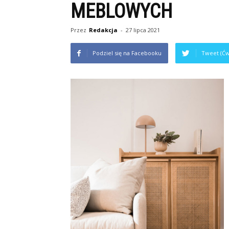
MEBLOWYCH
Przez
Redakcja
-
27 lipca 2021
Podziel się na Facebooku
Tweet (Ćw