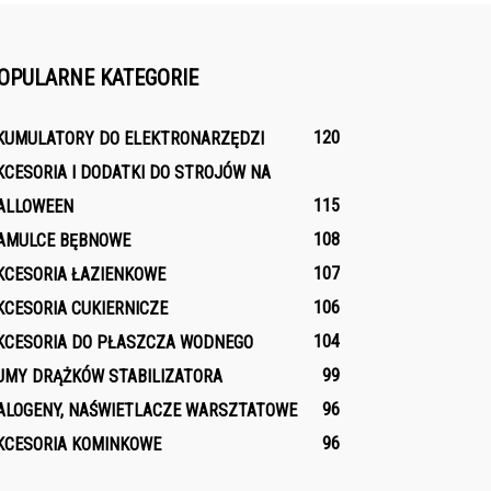
OPULARNE KATEGORIE
120
KUMULATORY DO ELEKTRONARZĘDZI
KCESORIA I DODATKI DO STROJÓW NA
115
ALLOWEEN
108
AMULCE BĘBNOWE
107
KCESORIA ŁAZIENKOWE
106
KCESORIA CUKIERNICZE
104
KCESORIA DO PŁASZCZA WODNEGO
99
UMY DRĄŻKÓW STABILIZATORA
96
ALOGENY, NAŚWIETLACZE WARSZTATOWE
96
KCESORIA KOMINKOWE