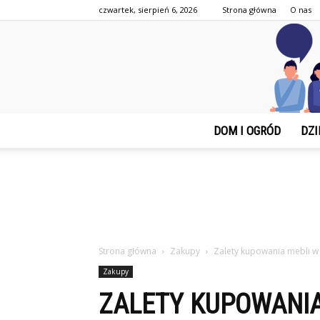
czwartek, sierpień 6, 2026
Strona główna
O nas
DOM I OGRÓD
DZI
Strona główna
Zakupy
Zalety kupowania mebli 
Zakupy
ZALETY KUPOWANIA