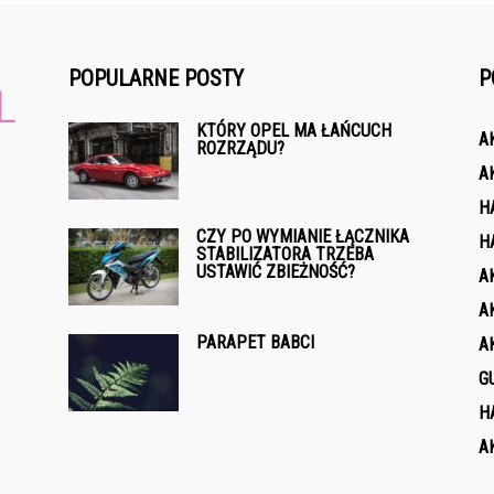
POPULARNE POSTY
P
KTÓRY OPEL MA ŁAŃCUCH
A
ROZRZĄDU?
A
H
CZY PO WYMIANIE ŁĄCZNIKA
H
STABILIZATORA TRZEBA
USTAWIĆ ZBIEŻNOŚĆ?
A
A
PARAPET BABCI
A
G
H
A