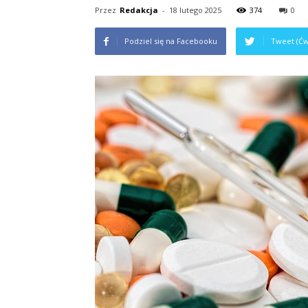
Przez
Redakcja
-
18 lutego 2025
374
0
Podziel się na Facebooku
Tweet (Ćw