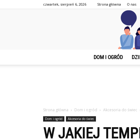
czwartek, sierpień 6, 2026
Strona główna
O nas
DOM I OGRÓD
DZI
Strona główna
Dom i ogród
Akcesoria do świec
Dom i ogród
Akcesoria do świec
W JAKIEJ TEM