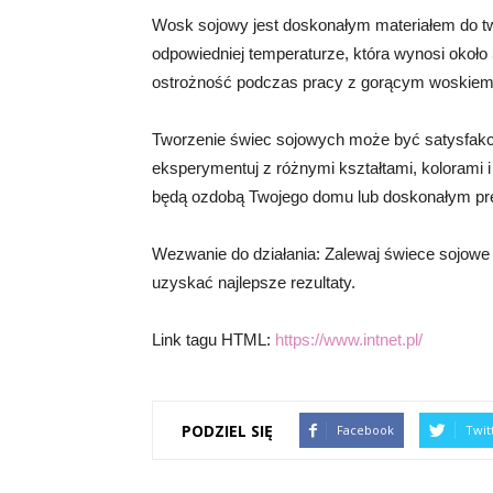
Wosk sojowy jest doskonałym materiałem do tw
odpowiedniej temperaturze, która wynosi około 
ostrożność podczas pracy z gorącym woskiem i 
Tworzenie świec sojowych może być satysfakcj
eksperymentuj z różnymi kształtami, kolorami i
będą ozdobą Twojego domu lub doskonałym pre
Wezwanie do działania: Zalewaj świece sojowe
uzyskać najlepsze rezultaty.
Link tagu HTML:
https://www.intnet.pl/
PODZIEL SIĘ
Facebook
Twit