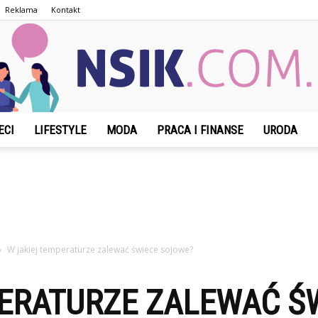
Reklama
Kontakt
ECI
LIFESTYLE
MODA
PRACA I FINANSE
URODA
NSIK.com.pl
W jakiej temperaturze zalewać świece sojowe?
PERATURZE ZALEWAĆ Ś