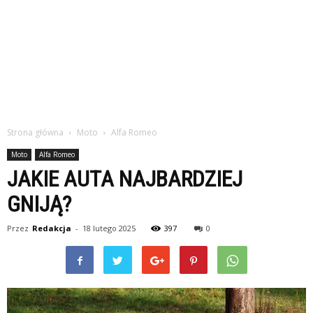
Strona główna
Moto
Alfa Romeo
Moto
Alfa Romeo
JAKIE AUTA NAJBARDZIEJ
GNIJĄ?
Przez
Redakcja
-
18 lutego 2025
397
0