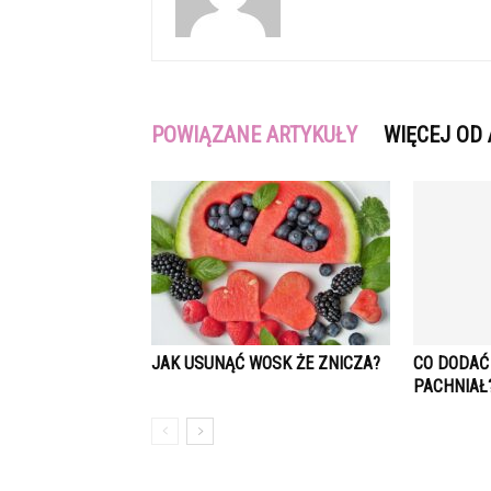
POWIĄZANE ARTYKUŁY
WIĘCEJ OD
JAK USUNĄĆ WOSK ŻE ZNICZA?
CO DODAĆ
PACHNIAŁ