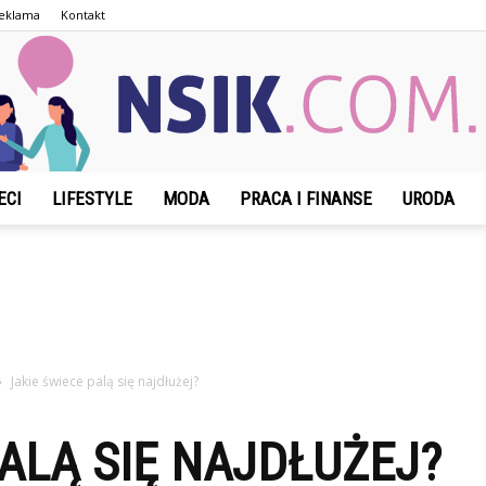
eklama
Kontakt
ECI
LIFESTYLE
MODA
PRACA I FINANSE
URODA
NSIK.com.pl
Jakie świece palą się najdłużej?
PALĄ SIĘ NAJDŁUŻEJ?