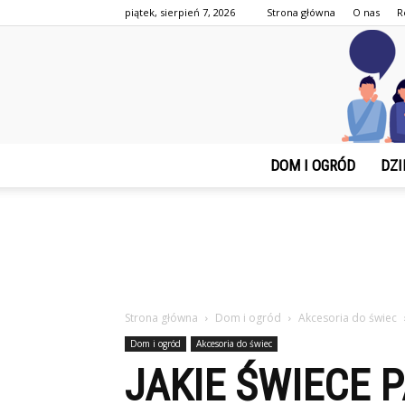
piątek, sierpień 7, 2026
Strona główna
O nas
R
DOM I OGRÓD
DZI
Strona główna
Dom i ogród
Akcesoria do świec
Dom i ogród
Akcesoria do świec
JAKIE ŚWIECE 