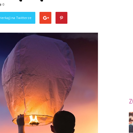
0
ierkaj) na Twitterze
Z