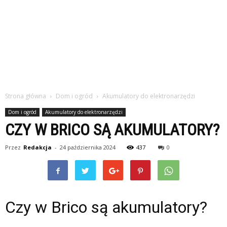
Strona główna
Dom i ogród
Akumulatory do elektronarzędzi
Dom i ogród
Akumulatory do elektronarzędzi
CZY W BRICO SĄ AKUMULATORY?
Przez
Redakcja
-
24 października 2024
437
0
Czy w Brico są akumulatory?