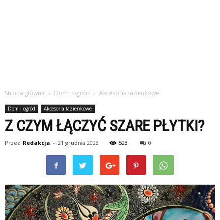
Strona główna
Dom i ogród
Akcesoria łazienkowe
Dom i ogród
Akcesoria łazienkowe
Z CZYM ŁĄCZYĆ SZARE PŁYTKI?
Przez
Redakcja
-
21 grudnia 2023
523
0