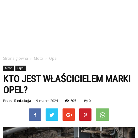
Strona główna
Moto
Opel
Moto
Opel
KTO JEST WŁAŚCICIELEM MARKI
OPEL?
Przez
Redakcja
-
9 marca 2024
505
0