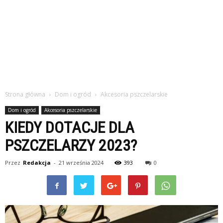
Strona główna
Dom i ogród
Akcesoria pszczelarskie
Dom i ogród
Akcesoria pszczelarskie
KIEDY DOTACJE DLA
PSZCZELARZY 2023?
Przez
Redakcja
-
21 września 2024
393
0