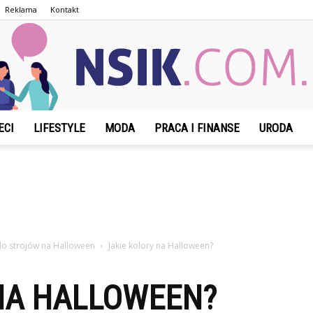
Reklama
Kontakt
ECI
LIFESTYLE
MODA
PRACA I FINANSE
URODA
NSIK.com.pl
 do strojów na Halloween
Jakie kolory na Halloween?
NA HALLOWEEN?