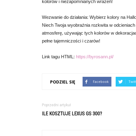
kolorów i niezapomnianych wrażeń!
Wezwanie do działania: Wybierz kolory na Hallo
Niech Twoja wyobraźnia rozkwita w odcieniach c
atmosferę, używając tych kolorów w dekoracja
pełne tajemniczości i czarów!
Link tagu HTML:
https://byrosann.pl/
PODZIEL SIĘ
Facebook
Twit
Poprzedni artykuł
ILE KOSZTUJE LEXUS GS 300?