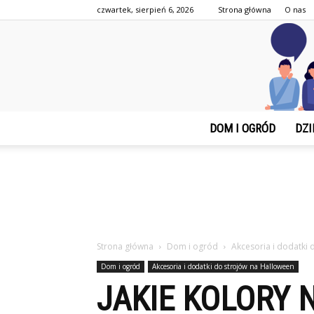
czwartek, sierpień 6, 2026
Strona główna
O nas
DOM I OGRÓD
DZI
Strona główna
Dom i ogród
Akcesoria i dodatki
Dom i ogród
Akcesoria i dodatki do strojów na Halloween
JAKIE KOLORY 