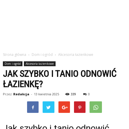
Strona główna
Dom i ogród
Akcesoria łazienkowe
Dom i ogród
Akcesoria łazienkowe
JAK SZYBKO I TANIO ODNOWIĆ
ŁAZIENKĘ?
Przez
Redakcja
-
13 kwietnia 2025
339
0
Jak szybko i tanio odnowić