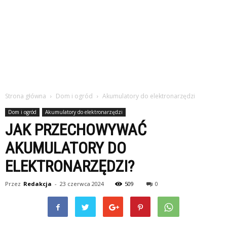
Strona główna
Dom i ogród
Akumulatory do elektronarzędzi
Dom i ogród
Akumulatory do elektronarzędzi
JAK PRZECHOWYWAĆ
AKUMULATORY DO
ELEKTRONARZĘDZI?
Przez
Redakcja
-
23 czerwca 2024
509
0