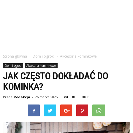
Strona główna
Dom i ogród
Akcesoria kominkowe
Dom i ogród
Akcesoria kominkowe
JAK CZĘSTO DOKŁADAĆ DO
KOMINKA?
Przez
Redakcja
-
26 marca 2025
318
0