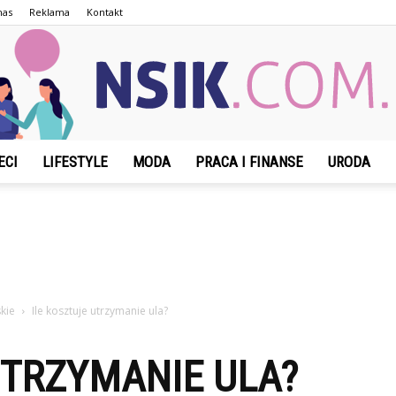
nas
Reklama
Kontakt
ECI
LIFESTYLE
MODA
PRACA I FINANSE
URODA
NSIK.com.pl
kie
Ile kosztuje utrzymanie ula?
UTRZYMANIE ULA?