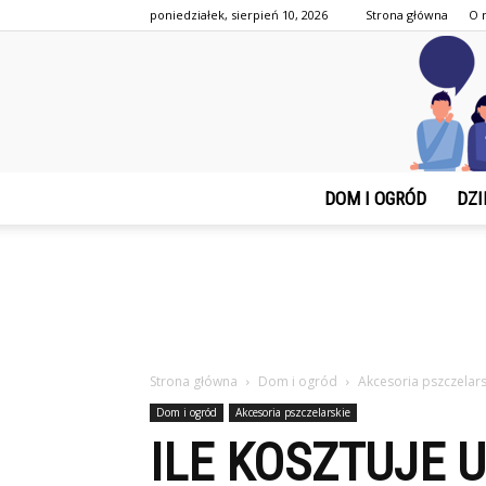
poniedziałek, sierpień 10, 2026
Strona główna
O 
DOM I OGRÓD
DZI
Strona główna
Dom i ogród
Akcesoria pszczelars
Dom i ogród
Akcesoria pszczelarskie
ILE KOSZTUJE 