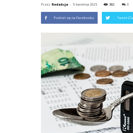
Przez
Redakcja
-
9 kwietnia 2025
382
0
Podziel się na Facebooku
Tweet (Ćw