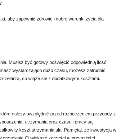
y
i, aby zapewnić zdrowie i dobre warunki życia dla
ia. Musisz być gotowy poświęcić odpowiednią ilość
ie masz wystarczająco dużo czasu, możesz zatrudnić
zczelarza, co wiąże się z dodatkowymi kosztami.
 które należy uwzględnić przed rozpoczęciem przygody z
yposażenia, utrzymania oraz czasu i pracy są
łkowity koszt utrzymania ula. Pamiętaj, że inwestycja w
ł przyniesie Ci większe korzyści w przyszłości.