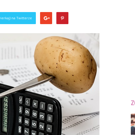
ierkaj) na Twitterze
Z