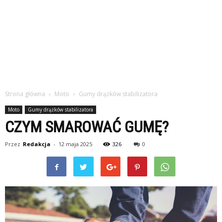
Strona główna
Moto
Gumy drążków stabilizatora
Moto
Gumy drążków stabilizatora
CZYM SMAROWAĆ GUMĘ?
Przez
Redakcja
-
12 maja 2025
326
0