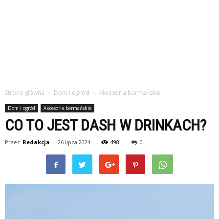
Strona główna
Dom i ogród
Akcesoria barmańskie
Dom i ogród
Akcesoria barmańskie
CO TO JEST DASH W DRINKACH?
Przez
Redakcja
-
26 lipca 2024
498
0