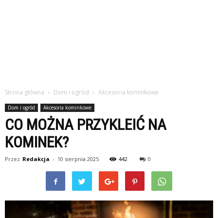
Strona główna
Dom i ogród
Akcesoria kominkowe
Dom i ogród
Akcesoria kominkowe
CO MOŻNA PRZYKLEIĆ NA
KOMINEK?
Przez
Redakcja
-
10 sierpnia 2025
442
0