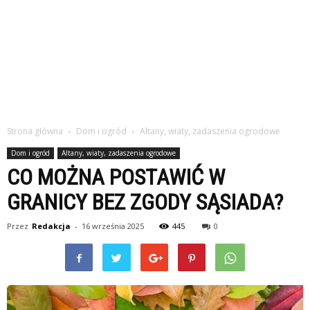
Strona główna
Dom i ogród
Altany, wiaty, zadaszenia ogrodowe
Dom i ogród
Altany, wiaty, zadaszenia ogrodowe
CO MOŻNA POSTAWIĆ W
GRANICY BEZ ZGODY SĄSIADA?
Przez
Redakcja
-
16 września 2025
445
0