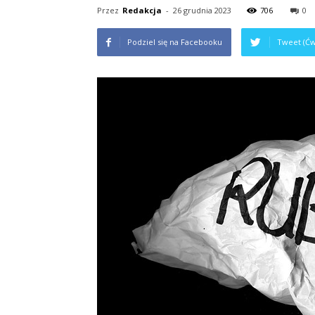
Przez
Redakcja
-
26 grudnia 2023
706
0
Podziel się na Facebooku
Tweet (Ćw