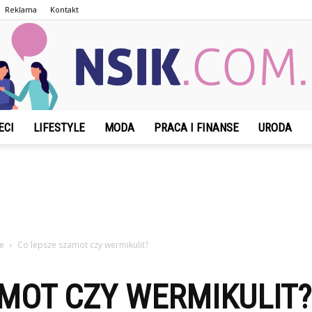
Reklama
Kontakt
ECI
LIFESTYLE
MODA
PRACA I FINANSE
URODA
NSIK.com.pl
e
Co lepsze szamot czy wermikulit?
MOT CZY WERMIKULIT?