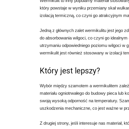
Wermikulit to inny popularny materiał stosowany
który powstaje w wyniku przemiany skał wulkani
izolacją termiczną, co czyni go atrakcyjnym m
Jedną z głównych zalet wermikulitu jest jego 
do absorbowania wilgoci, co czyni go idealny
utrzymaniu odpowiedniego poziomu wilgoci w gle
wermikulit jest również stosowany w izolacji t
Który jest lepszy?
Wybór między szamotem a wermikulitem zależy
materiału ogniotrwałego do budowy pieca lub
swoją wysoką odporność na temperatury. Szamo
uszkodzenia mechaniczne, co jest ważne w pr
Z drugiej strony, jeśli interesuje nas materiał