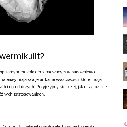
wermikulit?
popularnym materiałom stosowanym w budownictwie i
 materiały mają swoje unikalne właściwości, które mogą
 i ogrodniczych. Przyjrzyjmy się bliżej, jakie są różnice
różnych zastosowaniach.
K
Szamot to materiał ogniotrwały, który jest szeroko