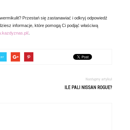
wermikulit? Przestań się zastanawiać i odkryj odpowiedź
jdziesz informacje, które pomogą Ci podjąć właściwą
w.kazdyznas.pl/
.
ter
Następny artykuł
ILE PALI NISSAN ROGUE?