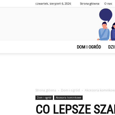
czwartek, sierpień 6, 2026
Strona główna
O nas
DOM I OGRÓD
DZI
Strona główna
Dom i ogród
Akcesoria kominkow
Dom i ogród
Akcesoria kominkowe
CO LEPSZE SZA