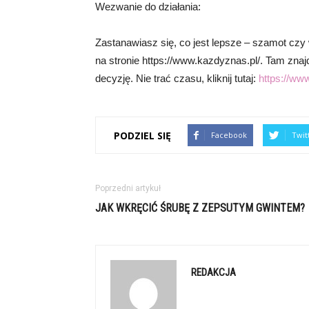
Wezwanie do działania:
Zastanawiasz się, co jest lepsze – szamot czy 
na stronie https://www.kazdyznas.pl/. Tam zna
decyzję. Nie trać czasu, kliknij tutaj:
https://ww
PODZIEL SIĘ
Facebook
Twit
Poprzedni artykuł
JAK WKRĘCIĆ ŚRUBĘ Z ZEPSUTYM GWINTEM?
REDAKCJA