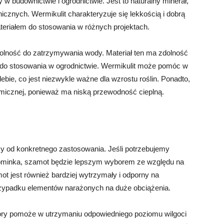
 w budownictwie i ogrodnictwie. Jest to naturalny minerał,
cznych. Wermikulit charakteryzuje się lekkością i dobrą
ateriałem do stosowania w różnych projektach.
zdolność do zatrzymywania wody. Materiał ten ma zdolność
m do stosowania w ogrodnictwie. Wermikulit może pomóc w
bie, co jest niezwykle ważne dla wzrostu roślin. Ponadto,
ermicznej, ponieważ ma niską przewodność cieplną.
 od konkretnego zastosowania. Jeśli potrzebujemy
 kominka, szamot będzie lepszym wyborem ze względu na
t jest również bardziej wytrzymały i odporny na
zypadku elementów narażonych na duże obciążenia.
, który pomoże w utrzymaniu odpowiedniego poziomu wilgoci