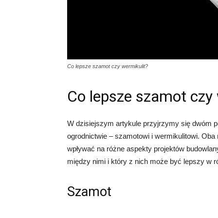
Co lepsze szamot czy wermikulit?
Co lepsze szamot czy 
W dzisiejszym artykule przyjrzymy się dwóm 
ogrodnictwie – szamotowi i wermikulitowi. Oba
wpływać na różne aspekty projektów budowlanych
między nimi i który z nich może być lepszy w 
Szamot