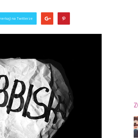
ierkaj) na Twitterze
Z