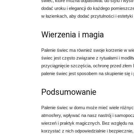
świec, które można dopasować do stylu i wyst
dodać uroku i elegancji do każdego pomieszcze
w łazienkach, aby dodać przytulności i estetyki
Wierzenia i magia
Palenie świec ma również swoje korzenie w wierz
świec jest często związane z rytuałami i modli
przyciągnięcie szczęścia, ochronę przed złem l
palenie świec jest sposobem na skupienie się i
Podsumowanie
Palenie świec w domu może mieć wiele różnyc
atmosfery, wpływać na nasz nastrój i samopocz
wierzeń i praktyk magicznych. Bez względu na 
korzystać z nich odpowiedzialnie i bezpieczni