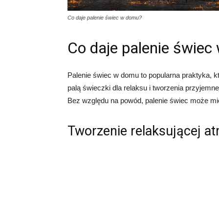
Co daje palenie świec w domu?
Co daje palenie świe
Palenie świec w domu to popularna praktyka, k
palą świeczki dla relaksu i tworzenia przyjemn
Bez względu na powód, palenie świec może mie
Tworzenie relaksującej a