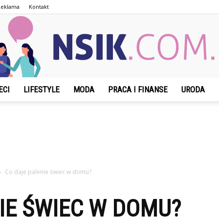
Reklama
Kontakt
ECI
LIFESTYLE
MODA
PRACA I FINANSE
URODA
NSIK.com.pl
Co daje palenie świec w domu?
IE ŚWIEC W DOMU?