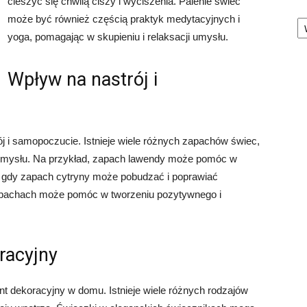
cieszyć się chwilą ciszy i wyciszenia. Palenie świec
Ka
może być również częścią praktyk medytacyjnych i
yoga, pomagając w skupieniu i relaksacji umysłu.
Wpływ na nastrój i
 i samopoczucie. Istnieje wiele różnych zapachów świec,
umysłu. Na przykład, zapach lawendy może pomóc w
as gdy zapach cytryny może pobudzać i poprawiać
zapachach może pomóc w tworzeniu pozytywnego i
racyjny
t dekoracyjny w domu. Istnieje wiele różnych rodzajów