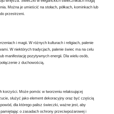
roju wnętrza. Świeczki w eleganckich świecznikach mogą
nia. Można je umieścić na stołach, półkach, kominkach lub
 do przestrzeni.
eniach i magii. W różnych kulturach i religiach, palenie
twami. W niektórych tradycjach, palenie świec ma na celu
ub manifestację pozytywnych energii. Dla wielu osób,
 połączenie z duchowością.
h korzyści. Może pomóc w tworzeniu relaksującej
ucie, służyć jako element dekoracyjny oraz być częścią
powód, dla którego palisz świeczki, ważne jest, aby
e, pamiętając o zasadach ochrony przeciwpożarowej i