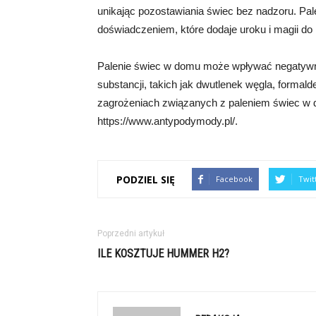
unikając pozostawiania świec bez nadzoru. Pa
doświadczeniem, które dodaje uroku i magii d
Palenie świec w domu może wpływać negatywni
substancji, takich jak dwutlenek węgla, formalde
zagrożeniach związanych z paleniem świec w d
https://www.antypodymody.pl/.
PODZIEL SIĘ
Facebook
Twit
Poprzedni artykuł
ILE KOSZTUJE HUMMER H2?