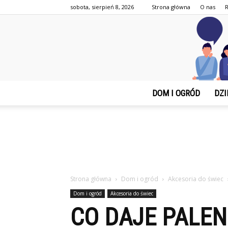
sobota, sierpień 8, 2026
Strona główna
O nas
DOM I OGRÓD
DZI
Strona główna
Dom i ogród
Akcesoria do świec
Dom i ogród
Akcesoria do świec
CO DAJE PALEN