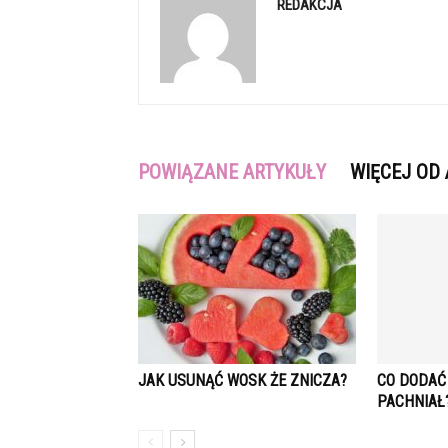
REDAKCJA
POWIĄZANE ARTYKUŁY
WIĘCEJ OD
JAK USUNĄĆ WOSK ŻE ZNICZA?
CO DODAĆ
PACHNIAŁ