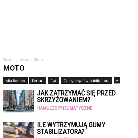
Strona główna
Moto
MOTO
Alfa Romeo
Ferrari
Fiat
Gumy drążków stabilizatora
JAK ZATRZYMAĆ SIĘ PRZED
SKRZYŻOWANIEM?
HAMULCE PNEUMATYCZNE
ILE WYTRZYMUJĄ GUMY
STABILIZATORA?