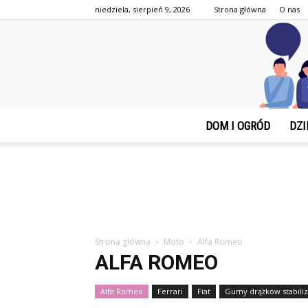
niedziela, sierpień 9, 2026
Strona główna
O nas
DOM I OGRÓD
DZI
Strona główna
Moto
Alfa Romeo
ALFA ROMEO
Alfa Romeo
Ferrari
Fiat
Gumy drążków stabiliz