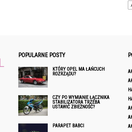
POPULARNE POSTY
P
KTÓRY OPEL MA ŁAŃCUCH
A
ROZRZĄDU?
A
H
CZY PO WYMIANIE ŁĄCZNIKA
H
STABILIZATORA TRZEBA
USTAWIĆ ZBIEŻNOŚĆ?
A
A
PARAPET BABCI
A