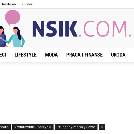
Reklama
Kontakt
ECI
LIFESTYLE
MODA
PRACA I FINANSE
URODA
NSIK.com.pl
atora
Gwintowniki i narzynki
Halogeny motocyklowe