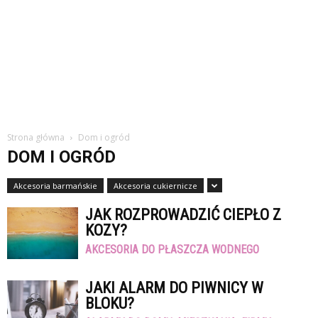
Strona główna
Dom i ogród
DOM I OGRÓD
Akcesoria barmańskie
Akcesoria cukiernicze
JAK ROZPROWADZIĆ CIEPŁO Z
KOZY?
AKCESORIA DO PŁASZCZA WODNEGO
JAKI ALARM DO PIWNICY W
BLOKU?