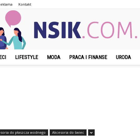
Reklama
Kontakt
ECI
LIFESTYLE
MODA
PRACA I FINANSE
URODA
NSIK.com.pl
soria do płaszcza wodnego
Akcesoria do świec