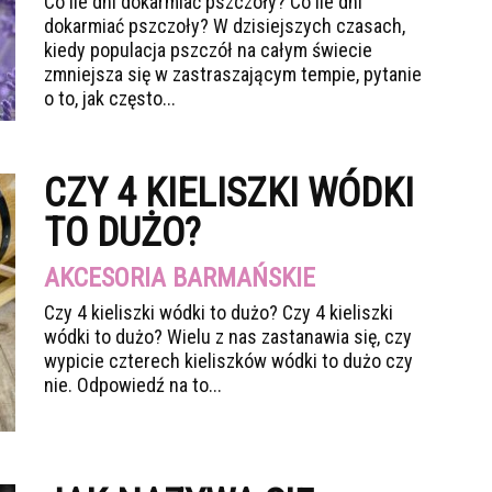
Co ile dni dokarmiać pszczoły? Co ile dni
dokarmiać pszczoły? W dzisiejszych czasach,
kiedy populacja pszczół na całym świecie
zmniejsza się w zastraszającym tempie, pytanie
o to, jak często...
CZY 4 KIELISZKI WÓDKI
TO DUŻO?
AKCESORIA BARMAŃSKIE
Czy 4 kieliszki wódki to dużo? Czy 4 kieliszki
wódki to dużo? Wielu z nas zastanawia się, czy
wypicie czterech kieliszków wódki to dużo czy
nie. Odpowiedź na to...