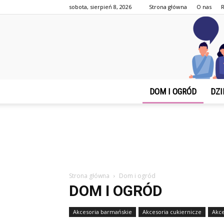
sobota, sierpień 8, 2026
Strona główna
O nas
DOM I OGRÓD
DZI
Strona główna
Dom i ogród
DOM I OGRÓD
Akcesoria barmańskie
Akcesoria cukiernicze
Akce