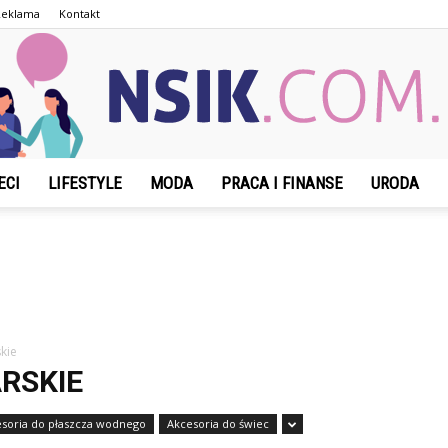
Reklama
Kontakt
ECI
LIFESTYLE
MODA
PRACA I FINANSE
URODA
NSIK.com.pl
kie
RSKIE
soria do płaszcza wodnego
Akcesoria do świec