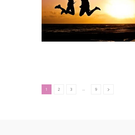
...
1
2
3
9