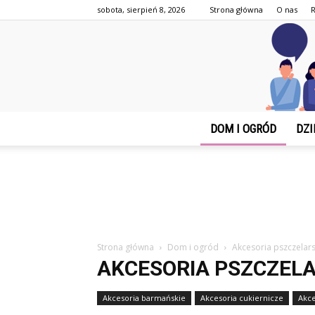
sobota, sierpień 8, 2026
Strona główna
O nas
DOM I OGRÓD
DZI
Strona główna
Dom i ogród
Akcesoria pszczelars
AKCESORIA PSZCZELA
Akcesoria barmańskie
Akcesoria cukiernicze
Akce