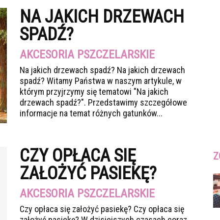
NA JAKICH DRZEWACH
SPADŹ?
AKCESORIA PSZCZELARSKIE
Na jakich drzewach spadź? Na jakich drzewach
spadź? Witamy Państwa w naszym artykule, w
którym przyjrzymy się tematowi "Na jakich
drzewach spadź?". Przedstawimy szczegółowe
informacje na temat różnych gatunków...
CZY OPŁACA SIĘ
Z
ZAŁOŻYĆ PASIEKĘ?
AKCESORIA PSZCZELARSKIE
Czy opłaca się założyć pasiekę? Czy opłaca się
założyć pasiekę? W dzisiejszych czasach coraz