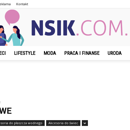
eklama
Kontakt
ECI
LIFESTYLE
MODA
PRACA I FINANSE
URODA
NSIK.com.pl
e
OWE
soria do płaszcza wodnego
Akcesoria do świec