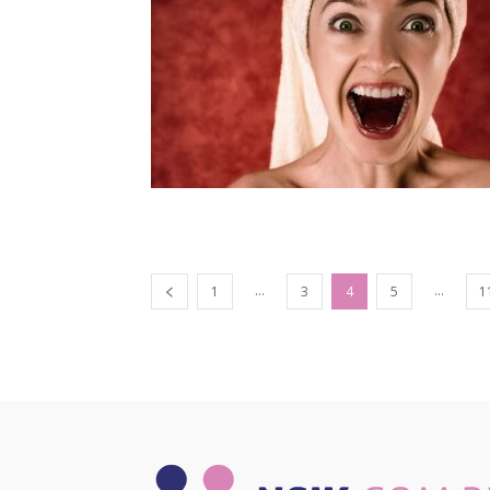
...
...
1
3
4
5
1