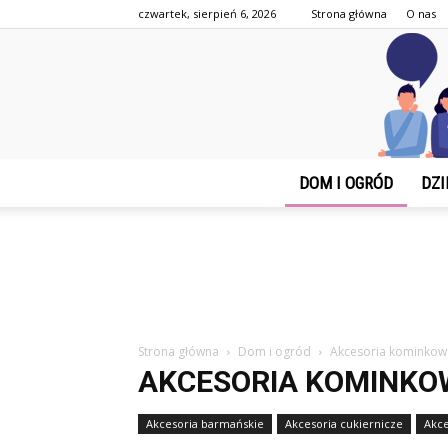
czwartek, sierpień 6, 2026
Strona główna
O nas
DOM I OGRÓD
DZI
Strona główna
Dom i ogród
Akcesoria kominkow
AKCESORIA KOMINKO
Akcesoria barmańskie
Akcesoria cukiernicze
Akce