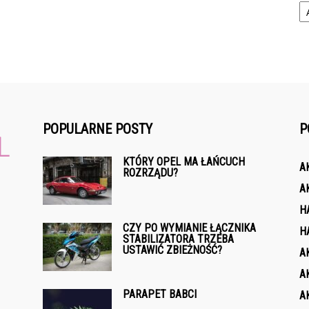
POPULARNE POSTY
P
KTÓRY OPEL MA ŁAŃCUCH
A
ROZRZĄDU?
A
H
CZY PO WYMIANIE ŁĄCZNIKA
H
STABILIZATORA TRZEBA
USTAWIĆ ZBIEŻNOŚĆ?
A
A
PARAPET BABCI
A