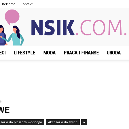
Reklama
Kontakt
ECI
LIFESTYLE
MODA
PRACA I FINANSE
URODA
NSIK.com.pl
e
WE
soria do płaszcza wodnego
Akcesoria do świec