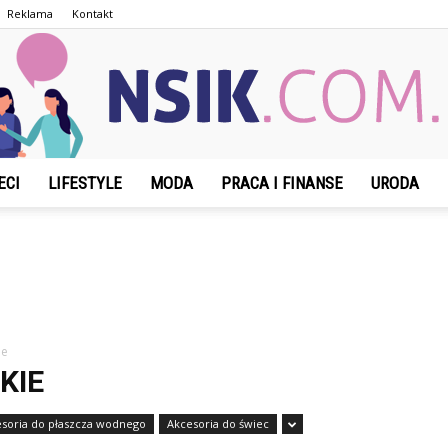
Reklama
Kontakt
ECI
LIFESTYLE
MODA
PRACA I FINANSE
URODA
NSIK.com.pl
ie
KIE
soria do płaszcza wodnego
Akcesoria do świec