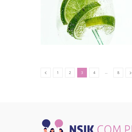
...
1
2
3
4
8