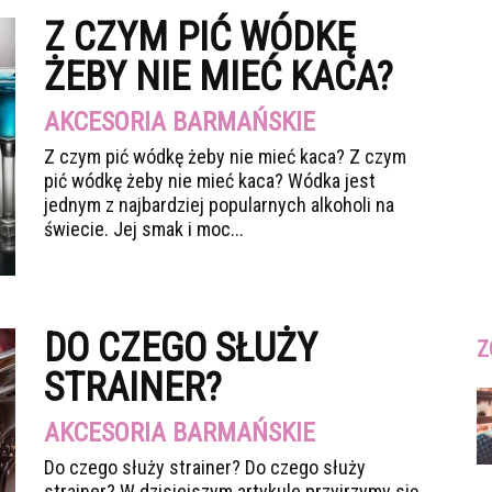
Z CZYM PIĆ WÓDKĘ
ŻEBY NIE MIEĆ KACA?
AKCESORIA BARMAŃSKIE
Z czym pić wódkę żeby nie mieć kaca? Z czym
pić wódkę żeby nie mieć kaca? Wódka jest
jednym z najbardziej popularnych alkoholi na
świecie. Jej smak i moc...
DO CZEGO SŁUŻY
Z
STRAINER?
AKCESORIA BARMAŃSKIE
Do czego służy strainer? Do czego służy
strainer? W dzisiejszym artykule przyjrzymy się