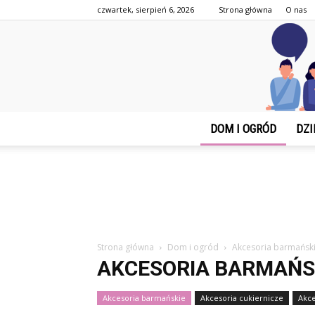
czwartek, sierpień 6, 2026
Strona główna
O nas
DOM I OGRÓD
DZI
Strona główna
Dom i ogród
Akcesoria barmańsk
AKCESORIA BARMAŃS
Akcesoria barmańskie
Akcesoria cukiernicze
Akce